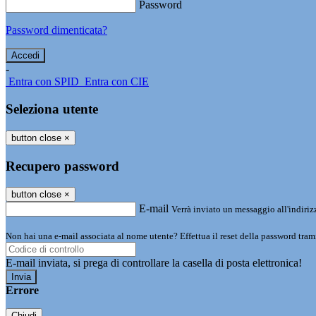
Password
Password dimenticata?
-
Entra con SPID
Entra con CIE
Seleziona utente
button close
×
Recupero password
button close
×
E-mail
Verrà inviato un messaggio all'indirizz
Non hai una e-mail associata al nome utente? Effettua il reset della password tram
E-mail inviata, si prega di controllare la casella di posta elettronica!
Errore
Chiudi