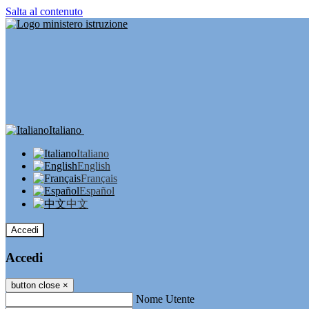
Salta al contenuto
Italiano
Italiano
English
Français
Español
中文
Accedi
Accedi
button close
×
Nome Utente