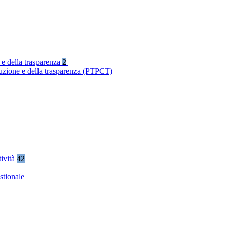
 e della trasparenza
2
ruzione e della trasparenza (PTPCT)
tività
42
stionale