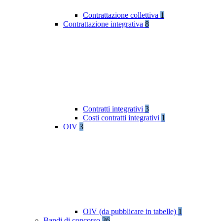
Contrattazione collettiva
1
Contrattazione integrativa
8
Contratti integrativi
3
Costi contratti integrativi
1
OIV
3
OIV (da pubblicare in tabelle)
1
Bandi di concorso
36