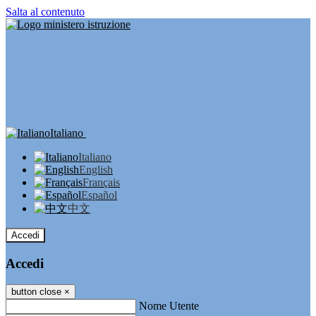
Salta al contenuto
Italiano
Italiano
English
Français
Español
中文
Accedi
Accedi
button close
×
Nome Utente