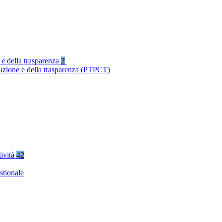
 e della trasparenza
2
ruzione e della trasparenza (PTPCT)
tività
42
stionale