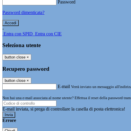
Password
Password dimenticata?
-
Entra con SPID
Entra con CIE
Seleziona utente
button close
×
Recupero password
button close
×
E-mail
Verrà inviato un messaggio all'indirizz
Non hai una e-mail associata al nome utente? Effettua il reset della password tram
E-mail inviata, si prega di controllare la casella di posta elettronica!
Errore
Chiudi