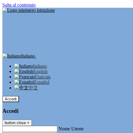
Salta al contenuto
Italiano
Italiano
English
Français
Español
中文
Accedi
Accedi
button close
×
Nome Utente