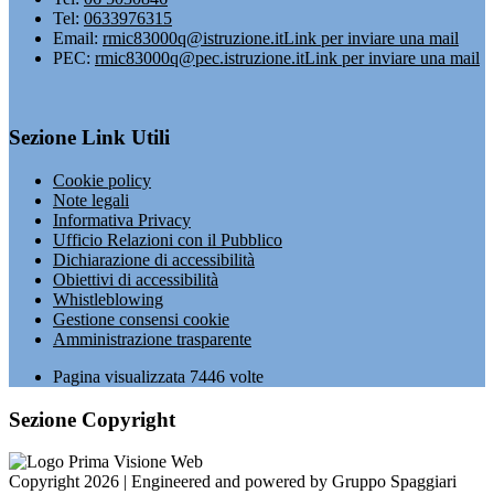
Tel:
0633976315
Email:
rmic83000q@istruzione.it
Link per inviare una mail
PEC:
rmic83000q@pec.istruzione.it
Link per inviare una mail
Sezione Link Utili
Cookie policy
Note legali
Informativa Privacy
Ufficio Relazioni con il Pubblico
Dichiarazione di accessibilità
Obiettivi di accessibilità
Whistleblowing
Gestione consensi cookie
Amministrazione trasparente
Pagina visualizzata
7446
volte
Sezione Copyright
Copyright 2026 | Engineered and powered by Gruppo Spaggiari