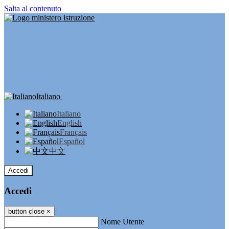
Salta al contenuto
Italiano
Italiano
English
Français
Español
中文
Accedi
Accedi
button close
×
Nome Utente