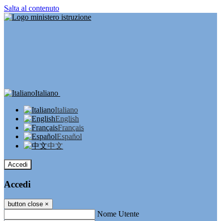
Salta al contenuto
Italiano
Italiano
English
Français
Español
中文
Accedi
Accedi
button close
×
Nome Utente