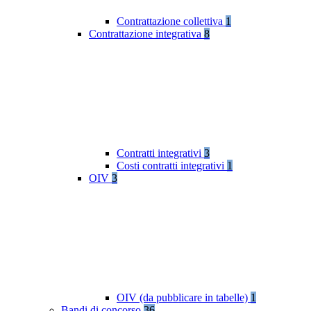
Contrattazione collettiva
1
Contrattazione integrativa
8
Contratti integrativi
3
Costi contratti integrativi
1
OIV
3
OIV (da pubblicare in tabelle)
1
Bandi di concorso
36