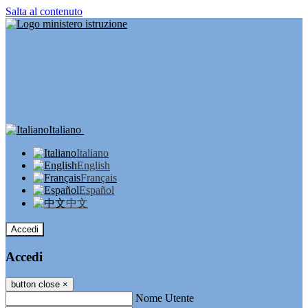
Salta al contenuto
Italiano
Italiano
English
Français
Español
中文
Accedi
Accedi
button close
×
Nome Utente