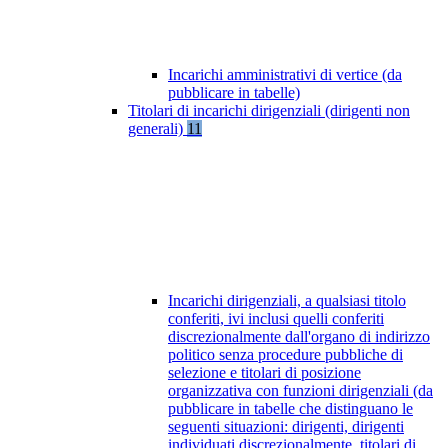
Incarichi amministrativi di vertice (da
pubblicare in tabelle)
Titolari di incarichi dirigenziali (dirigenti non
generali)
11
Incarichi dirigenziali, a qualsiasi titolo
conferiti, ivi inclusi quelli conferiti
discrezionalmente dall'organo di indirizzo
politico senza procedure pubbliche di
selezione e titolari di posizione
organizzativa con funzioni dirigenziali (da
pubblicare in tabelle che distinguano le
seguenti situazioni: dirigenti, dirigenti
individuati discrezionalmente, titolari di