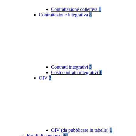
Contrattazione collettiva
1
Contrattazione integrativa
8
Contratti integrativi
3
Costi contratti integrativi
1
OIV
3
OIV (da pubblicare in tabelle)
1
Bandi di concorso
36