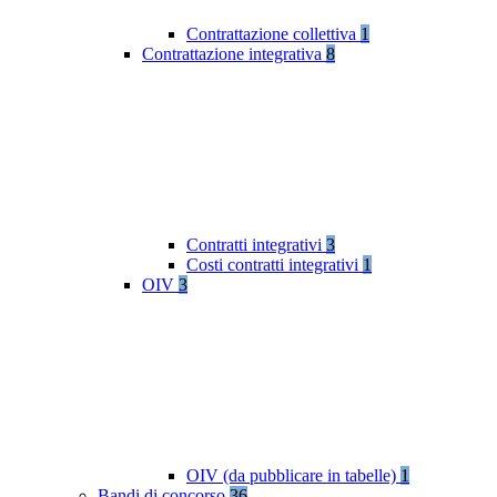
Contrattazione collettiva
1
Contrattazione integrativa
8
Contratti integrativi
3
Costi contratti integrativi
1
OIV
3
OIV (da pubblicare in tabelle)
1
Bandi di concorso
36