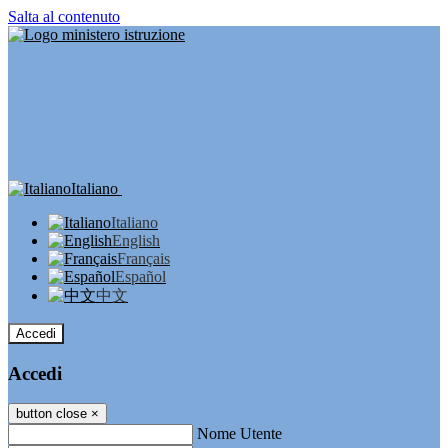
Salta al contenuto
Italiano
Italiano
English
Français
Español
中文
Accedi
Accedi
button close
×
Nome Utente