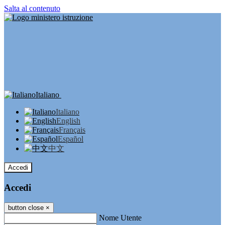
Salta al contenuto
Italiano
Italiano
English
Français
Español
中文
Accedi
Accedi
button close
×
Nome Utente