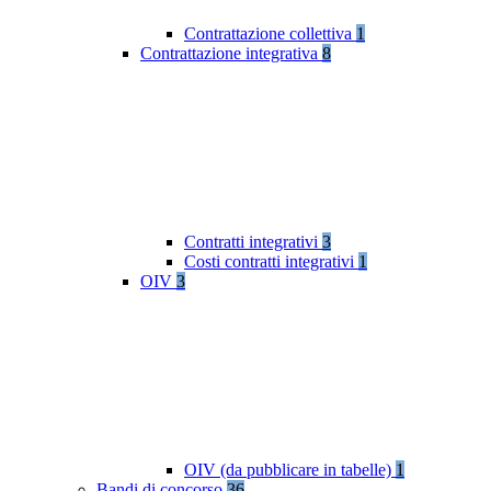
Contrattazione collettiva
1
Contrattazione integrativa
8
Contratti integrativi
3
Costi contratti integrativi
1
OIV
3
OIV (da pubblicare in tabelle)
1
Bandi di concorso
36