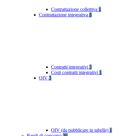
Contrattazione collettiva
1
Contrattazione integrativa
8
Contratti integrativi
3
Costi contratti integrativi
1
OIV
3
OIV (da pubblicare in tabelle)
1
Bandi di concorso
36