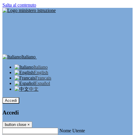
Salta al contenuto
Italiano
Italiano
English
Français
Español
中文
Accedi
Accedi
button close
×
Nome Utente