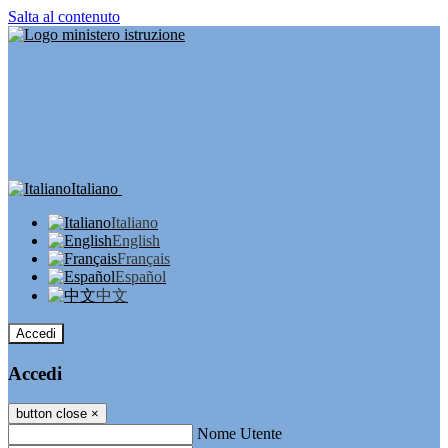
Salta al contenuto
Italiano
Italiano
English
Français
Español
中文
Accedi
Accedi
button close
×
Nome Utente