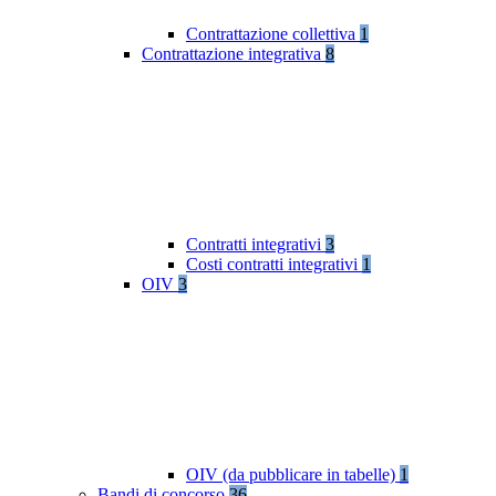
Contrattazione collettiva
1
Contrattazione integrativa
8
Contratti integrativi
3
Costi contratti integrativi
1
OIV
3
OIV (da pubblicare in tabelle)
1
Bandi di concorso
36