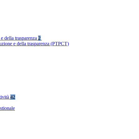
 e della trasparenza
2
ruzione e della trasparenza (PTPCT)
tività
42
stionale