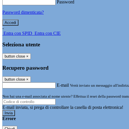
Password
Password dimenticata?
-
Entra con SPID
Entra con CIE
Seleziona utente
button close
×
Recupero password
button close
×
E-mail
Verrà inviato un messaggio all'indirizz
Non hai una e-mail associata al nome utente? Effettua il reset della password tram
E-mail inviata, si prega di controllare la casella di posta elettronica!
Errore
Chiudi