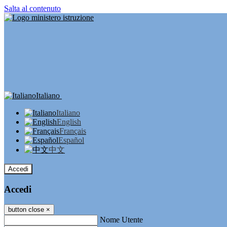
Salta al contenuto
Italiano
Italiano
English
Français
Español
中文
Accedi
Accedi
button close
×
Nome Utente