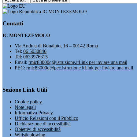
Accetta tutti
Salva le preferenze
IC MONTEZEMOLO
Contatti
IC MONTEZEMOLO
Via Andrea di Bonaiuto, 16 – 00142 Roma
Tel:
06 5030846
Tel:
0633976315
Email:
rmic83000q@istruzione.it
Link per inviare una mail
PEC:
rmic83000q@pec.istruzione.it
Link per inviare una mail
Sezione Link Utili
Cookie policy
Note legali
Informativa Privacy
Ufficio Relazioni con il Pubblico
Dichiarazione di accessibilità
Obiettivi di accessibilità
Whistleblowing