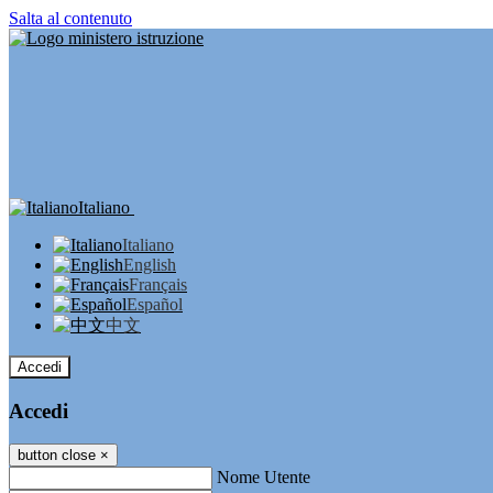
Salta al contenuto
Italiano
Italiano
English
Français
Español
中文
Accedi
Accedi
button close
×
Nome Utente