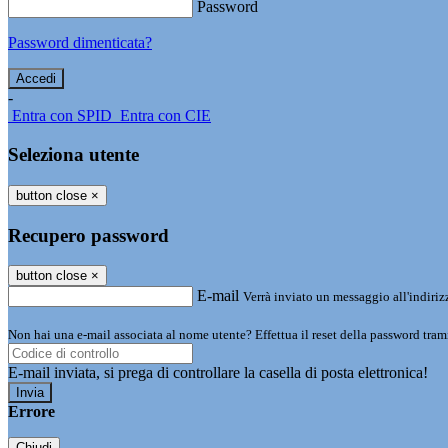
Password
Password dimenticata?
-
Entra con SPID
Entra con CIE
Seleziona utente
button close
×
Recupero password
button close
×
E-mail
Verrà inviato un messaggio all'indirizz
Non hai una e-mail associata al nome utente? Effettua il reset della password tram
E-mail inviata, si prega di controllare la casella di posta elettronica!
Errore
Chiudi