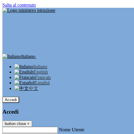
Salta al contenuto
Italiano
Italiano
English
Français
Español
中文
Accedi
Accedi
button close
×
Nome Utente