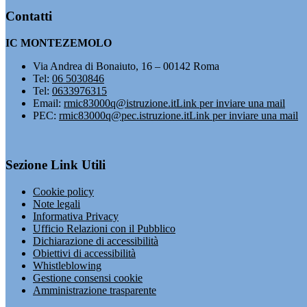
Contatti
IC MONTEZEMOLO
Via Andrea di Bonaiuto, 16 – 00142 Roma
Tel:
06 5030846
Tel:
0633976315
Email:
rmic83000q@istruzione.it
Link per inviare una mail
PEC:
rmic83000q@pec.istruzione.it
Link per inviare una mail
Sezione Link Utili
Cookie policy
Note legali
Informativa Privacy
Ufficio Relazioni con il Pubblico
Dichiarazione di accessibilità
Obiettivi di accessibilità
Whistleblowing
Gestione consensi cookie
Amministrazione trasparente