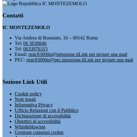
IC MONTEZEMOLO
Contatti
IC MONTEZEMOLO
Via Andrea di Bonaiuto, 16 – 00142 Roma
Tel:
06 5030846
Tel:
0633976315
Email:
rmic83000q@istruzione.it
Link per inviare una mail
PEC:
rmic83000q@pec.istruzione.it
Link per inviare una mail
Sezione Link Utili
Cookie policy
Note legali
Informativa Privacy
Ufficio Relazioni con il Pubblico
Dichiarazione di accessibilità
Obiettivi di accessibilità
Whistleblowing
Gestione consensi cookie