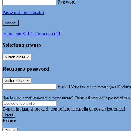
Password
Password dimenticata?
-
Entra con SPID
Entra con CIE
Seleziona utente
button close
×
Recupero password
button close
×
E-mail
Verrà inviato un messaggio all'indirizz
Non hai una e-mail associata al nome utente? Effettua il reset della password tram
E-mail inviata, si prega di controllare la casella di posta elettronica!
Errore
Chiudi