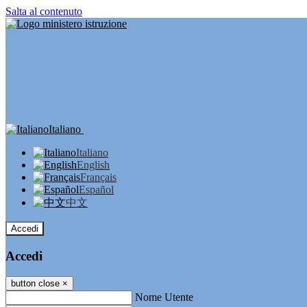
Salta al contenuto
Italiano
Italiano
English
Français
Español
中文
Accedi
Accedi
button close
×
Nome Utente