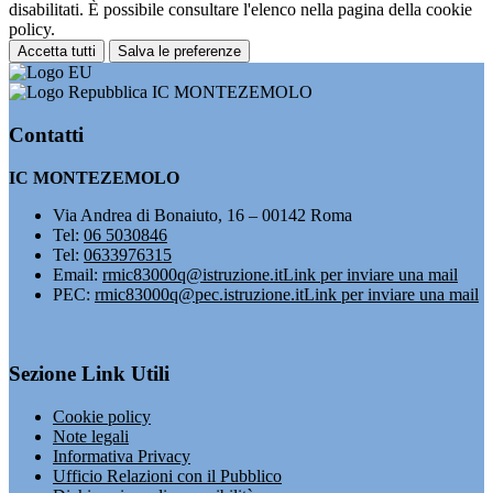
disabilitati. È possibile consultare l'elenco nella pagina della cookie
policy.
Accetta tutti
Salva le preferenze
IC MONTEZEMOLO
Contatti
IC MONTEZEMOLO
Via Andrea di Bonaiuto, 16 – 00142 Roma
Tel:
06 5030846
Tel:
0633976315
Email:
rmic83000q@istruzione.it
Link per inviare una mail
PEC:
rmic83000q@pec.istruzione.it
Link per inviare una mail
Sezione Link Utili
Cookie policy
Note legali
Informativa Privacy
Ufficio Relazioni con il Pubblico