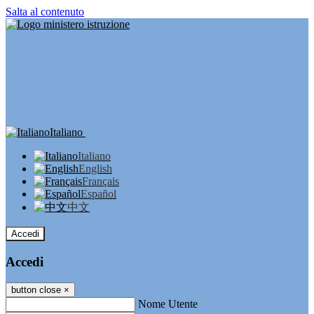
Salta al contenuto
Italiano
Italiano
English
Français
Español
中文
Accedi
Accedi
button close
×
Nome Utente