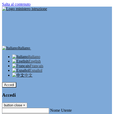
Salta al contenuto
Italiano
Italiano
English
Français
Español
中文
Accedi
Accedi
button close
×
Nome Utente