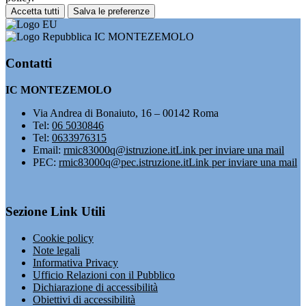
Accetta tutti
Salva le preferenze
IC MONTEZEMOLO
Contatti
IC MONTEZEMOLO
Via Andrea di Bonaiuto, 16 – 00142 Roma
Tel:
06 5030846
Tel:
0633976315
Email:
rmic83000q@istruzione.it
Link per inviare una mail
PEC:
rmic83000q@pec.istruzione.it
Link per inviare una mail
Sezione Link Utili
Cookie policy
Note legali
Informativa Privacy
Ufficio Relazioni con il Pubblico
Dichiarazione di accessibilità
Obiettivi di accessibilità