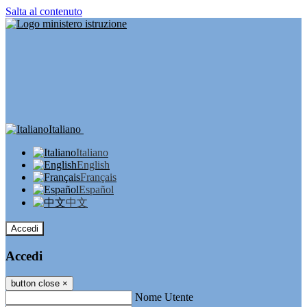
Salta al contenuto
Italiano
Italiano
English
Français
Español
中文
Accedi
Accedi
button close
×
Nome Utente