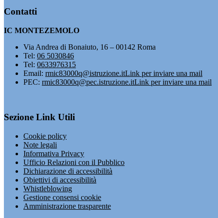
Contatti
IC MONTEZEMOLO
Via Andrea di Bonaiuto, 16 – 00142 Roma
Tel:
06 5030846
Tel:
0633976315
Email:
rmic83000q@istruzione.it
Link per inviare una mail
PEC:
rmic83000q@pec.istruzione.it
Link per inviare una mail
Sezione Link Utili
Cookie policy
Note legali
Informativa Privacy
Ufficio Relazioni con il Pubblico
Dichiarazione di accessibilità
Obiettivi di accessibilità
Whistleblowing
Gestione consensi cookie
Amministrazione trasparente