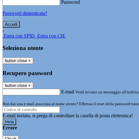
Password
Password dimenticata?
-
Entra con SPID
Entra con CIE
Seleziona utente
button close
×
Recupero password
button close
×
E-mail
Verrà inviato un messaggio all'indirizz
Non hai una e-mail associata al nome utente? Effettua il reset della password tram
E-mail inviata, si prega di controllare la casella di posta elettronica!
Errore
Chiudi