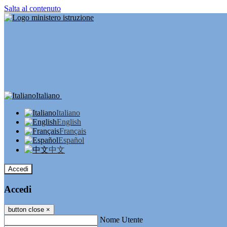
Salta al contenuto
Italiano
Italiano
English
Français
Español
中文
Accedi
Accedi
button close
×
Nome Utente