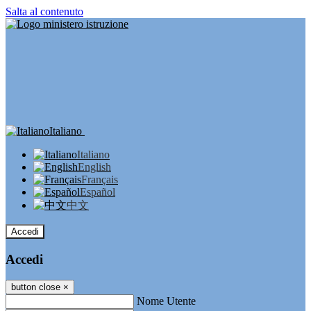
Salta al contenuto
Italiano
Italiano
English
Français
Español
中文
Accedi
Accedi
button close
×
Nome Utente