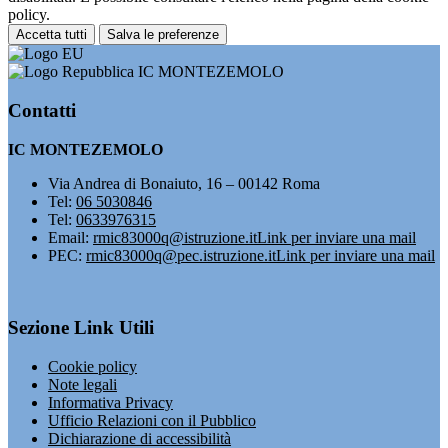
policy.
Accetta tutti
Salva le preferenze
IC MONTEZEMOLO
Contatti
IC MONTEZEMOLO
Via Andrea di Bonaiuto, 16 – 00142 Roma
Tel:
06 5030846
Tel:
0633976315
Email:
rmic83000q@istruzione.it
Link per inviare una mail
PEC:
rmic83000q@pec.istruzione.it
Link per inviare una mail
Sezione Link Utili
Cookie policy
Note legali
Informativa Privacy
Ufficio Relazioni con il Pubblico
Dichiarazione di accessibilità