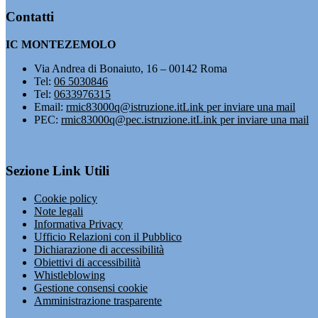
Contatti
IC MONTEZEMOLO
Via Andrea di Bonaiuto, 16 – 00142 Roma
Tel:
06 5030846
Tel:
0633976315
Email:
rmic83000q@istruzione.it
Link per inviare una mail
PEC:
rmic83000q@pec.istruzione.it
Link per inviare una mail
Sezione Link Utili
Cookie policy
Note legali
Informativa Privacy
Ufficio Relazioni con il Pubblico
Dichiarazione di accessibilità
Obiettivi di accessibilità
Whistleblowing
Gestione consensi cookie
Amministrazione trasparente