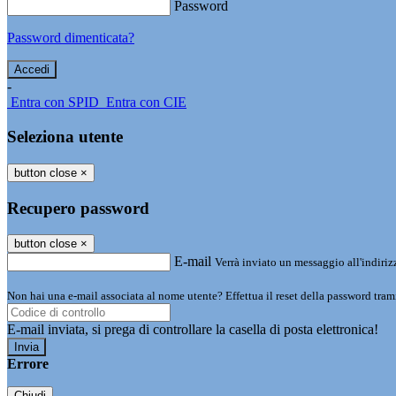
Password
Password dimenticata?
-
Entra con SPID
Entra con CIE
Seleziona utente
button close
×
Recupero password
button close
×
E-mail
Verrà inviato un messaggio all'indirizz
Non hai una e-mail associata al nome utente? Effettua il reset della password tram
E-mail inviata, si prega di controllare la casella di posta elettronica!
Errore
Chiudi