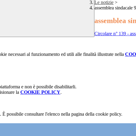
Le notizie
>
assemblea sindacale 9
assemblea sin
Circolare n° 139 - as
kie necessari al funzionamento ed utili alle finalità illustrate nella
COO
attaforma e non è possibile disabilitarli.
isionare la
COOKIE POLICY
.
 È possibile consultare l'elenco nella pagina della cookie policy.