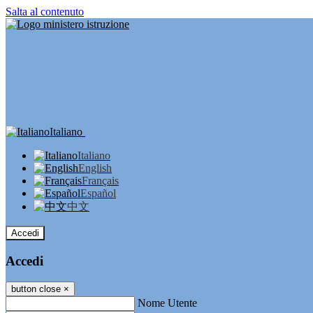
Salta al contenuto
Italiano
Italiano
English
Français
Español
中文
Accedi
Accedi
button close
×
Nome Utente