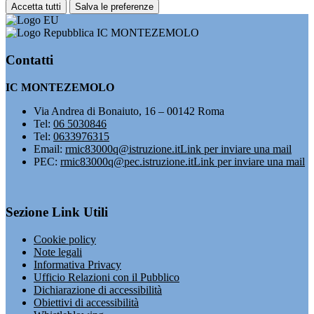
Accetta tutti
Salva le preferenze
IC MONTEZEMOLO
Contatti
IC MONTEZEMOLO
Via Andrea di Bonaiuto, 16 – 00142 Roma
Tel:
06 5030846
Tel:
0633976315
Email:
rmic83000q@istruzione.it
Link per inviare una mail
PEC:
rmic83000q@pec.istruzione.it
Link per inviare una mail
Sezione Link Utili
Cookie policy
Note legali
Informativa Privacy
Ufficio Relazioni con il Pubblico
Dichiarazione di accessibilità
Obiettivi di accessibilità