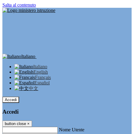
Salta al contenuto
Italiano
Italiano
English
Français
Español
中文
Accedi
Accedi
button close
×
Nome Utente