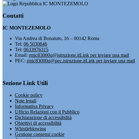
IC MONTEZEMOLO
Contatti
IC MONTEZEMOLO
Via Andrea di Bonaiuto, 16 – 00142 Roma
Tel:
06 5030846
Tel:
0633976315
Email:
rmic83000q@istruzione.it
Link per inviare una mail
PEC:
rmic83000q@pec.istruzione.it
Link per inviare una mail
Sezione Link Utili
Cookie policy
Note legali
Informativa Privacy
Ufficio Relazioni con il Pubblico
Dichiarazione di accessibilità
Obiettivi di accessibilità
Whistleblowing
Gestione consensi cookie