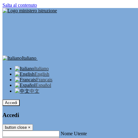
Salta al contenuto
Italiano
Italiano
English
Français
Español
中文
Accedi
Accedi
button close
×
Nome Utente