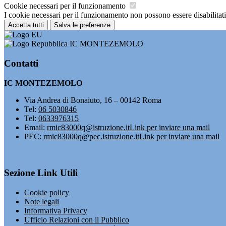
Cookie necessari per il funzionamento
I cookie necessari per il funzionamento non possono essere disabilitati.
Accetta tutti
Salva le preferenze
IC MONTEZEMOLO
Contatti
IC MONTEZEMOLO
Via Andrea di Bonaiuto, 16 – 00142 Roma
Tel:
06 5030846
Tel:
0633976315
Email:
rmic83000q@istruzione.it
Link per inviare una mail
PEC:
rmic83000q@pec.istruzione.it
Link per inviare una mail
Sezione Link Utili
Cookie policy
Note legali
Informativa Privacy
Ufficio Relazioni con il Pubblico