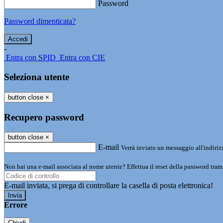
Password
Password dimenticata?
-
Entra con SPID
Entra con CIE
Seleziona utente
button close
×
Recupero password
button close
×
E-mail
Verrà inviato un messaggio all'indirizz
Non hai una e-mail associata al nome utente? Effettua il reset della password tram
E-mail inviata, si prega di controllare la casella di posta elettronica!
Errore
Chiudi