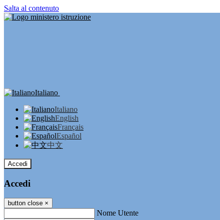
Salta al contenuto
Italiano
Italiano
English
Français
Español
中文
Accedi
Accedi
button close
×
Nome Utente