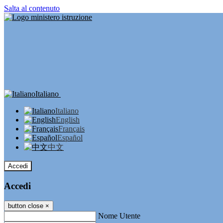
Salta al contenuto
Italiano
Italiano
English
Français
Español
中文
Accedi
Accedi
button close
×
Nome Utente