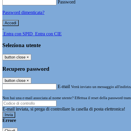
Password
Password dimenticata?
-
Entra con SPID
Entra con CIE
Seleziona utente
button close
×
Recupero password
button close
×
E-mail
Verrà inviato un messaggio all'indirizz
Non hai una e-mail associata al nome utente? Effettua il reset della password tram
E-mail inviata, si prega di controllare la casella di posta elettronica!
Errore
Chiudi