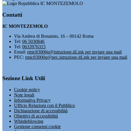
IC MONTEZEMOLO
Contatti
IC MONTEZEMOLO
Via Andrea di Bonaiuto, 16 – 00142 Roma
Tel:
06 5030846
Tel:
0633976315
Email:
rmic83000q@istruzione.it
Link per inviare una mail
PEC:
rmic83000q@pec.istruzione.it
Link per inviare una mail
Sezione Link Utili
Cookie policy
Note legali
Informativa Privacy
Ufficio Relazioni con il Pubblico
Dichiarazione di accessibilità
Obiettivi di accessibilità
Whistleblowing
Gestione consensi cookie