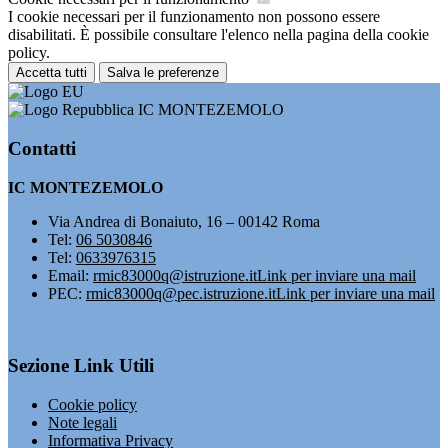
I cookie necessari per il funzionamento non possono essere
disabilitati. È possibile consultare l'elenco nella pagina della cookie
policy.
Accetta tutti
Salva le preferenze
IC MONTEZEMOLO
Contatti
IC MONTEZEMOLO
Via Andrea di Bonaiuto, 16 – 00142 Roma
Tel:
06 5030846
Tel:
0633976315
Email:
rmic83000q@istruzione.it
Link per inviare una mail
PEC:
rmic83000q@pec.istruzione.it
Link per inviare una mail
Sezione Link Utili
Cookie policy
Note legali
Informativa Privacy