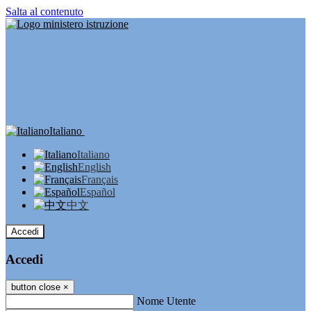
Salta al contenuto
Italiano
Italiano
English
Français
Español
中文
Accedi
Accedi
button close
×
Nome Utente