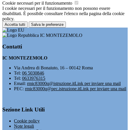
Cookie necessari per il funzionamento
I cookie necessari per il funzionamento non possono essere
disabilitati. È possibile consultare l'elenco nella pagina della cookie
policy.
Accetta tutti
Salva le preferenze
IC MONTEZEMOLO
Contatti
IC MONTEZEMOLO
Via Andrea di Bonaiuto, 16 – 00142 Roma
Tel:
06 5030846
Tel:
0633976315
Email:
rmic83000q@istruzione.it
Link per inviare una mail
PEC:
rmic83000q@pec.istruzione.it
Link per inviare una mail
Sezione Link Utili
Cookie policy
Note legali