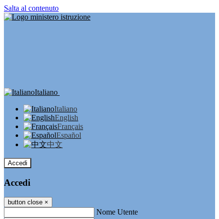
Salta al contenuto
Italiano
Italiano
English
Français
Español
中文
Accedi
Accedi
button close
×
Nome Utente