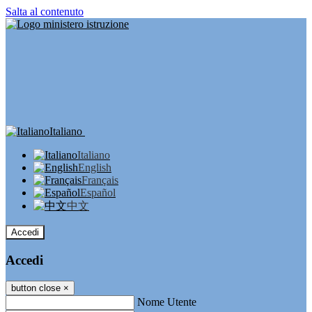
Salta al contenuto
Italiano
Italiano
English
Français
Español
中文
Accedi
Accedi
button close
×
Nome Utente