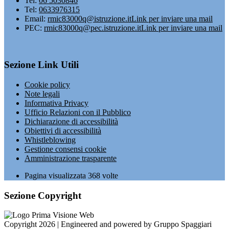
Tel:
06 5030846
Tel:
0633976315
Email:
rmic83000q@istruzione.it
Link per inviare una mail
PEC:
rmic83000q@pec.istruzione.it
Link per inviare una mail
Sezione Link Utili
Cookie policy
Note legali
Informativa Privacy
Ufficio Relazioni con il Pubblico
Dichiarazione di accessibilità
Obiettivi di accessibilità
Whistleblowing
Gestione consensi cookie
Amministrazione trasparente
Pagina visualizzata
368
volte
Sezione Copyright
Copyright 2026 | Engineered and powered by Gruppo Spaggiari