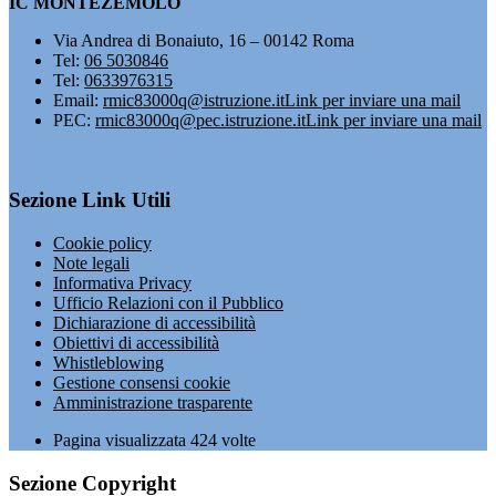
IC MONTEZEMOLO
Via Andrea di Bonaiuto, 16 – 00142 Roma
Tel:
06 5030846
Tel:
0633976315
Email:
rmic83000q@istruzione.it
Link per inviare una mail
PEC:
rmic83000q@pec.istruzione.it
Link per inviare una mail
Sezione Link Utili
Cookie policy
Note legali
Informativa Privacy
Ufficio Relazioni con il Pubblico
Dichiarazione di accessibilità
Obiettivi di accessibilità
Whistleblowing
Gestione consensi cookie
Amministrazione trasparente
Pagina visualizzata
424
volte
Sezione Copyright