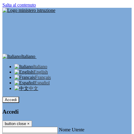
Salta al contenuto
Italiano
Italiano
English
Français
Español
中文
Accedi
Accedi
button close
×
Nome Utente