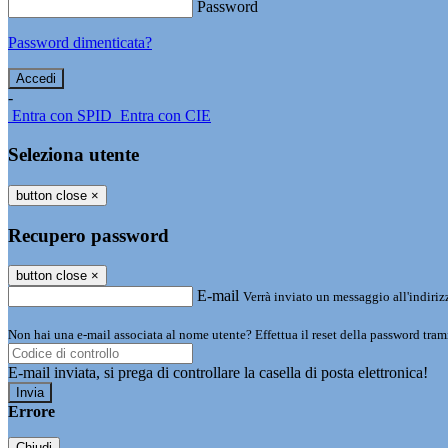
Password
Password dimenticata?
-
Entra con SPID
Entra con CIE
Seleziona utente
button close
×
Recupero password
button close
×
E-mail
Verrà inviato un messaggio all'indirizz
Non hai una e-mail associata al nome utente? Effettua il reset della password tram
E-mail inviata, si prega di controllare la casella di posta elettronica!
Errore
Chiudi