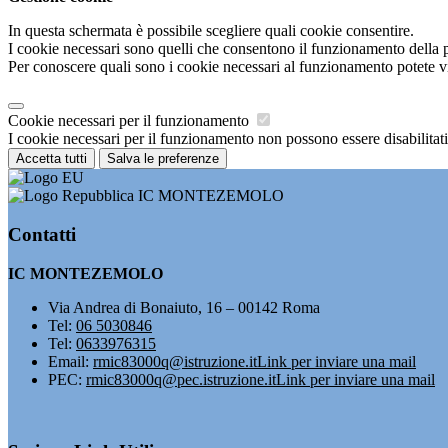
In questa schermata è possibile scegliere quali cookie consentire.
I cookie necessari sono quelli che consentono il funzionamento della pi
Per conoscere quali sono i cookie necessari al funzionamento potete v
Cookie necessari per il funzionamento
I cookie necessari per il funzionamento non possono essere disabilitati.
Accetta tutti
Salva le preferenze
IC MONTEZEMOLO
Contatti
IC MONTEZEMOLO
Via Andrea di Bonaiuto, 16 – 00142 Roma
Tel:
06 5030846
Tel:
0633976315
Email:
rmic83000q@istruzione.it
Link per inviare una mail
PEC:
rmic83000q@pec.istruzione.it
Link per inviare una mail