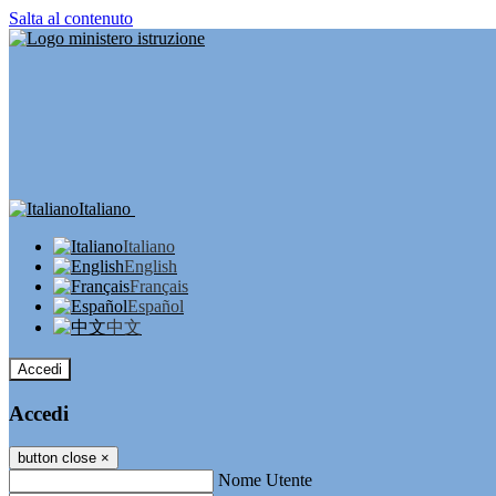
Salta al contenuto
Italiano
Italiano
English
Français
Español
中文
Accedi
Accedi
button close
×
Nome Utente