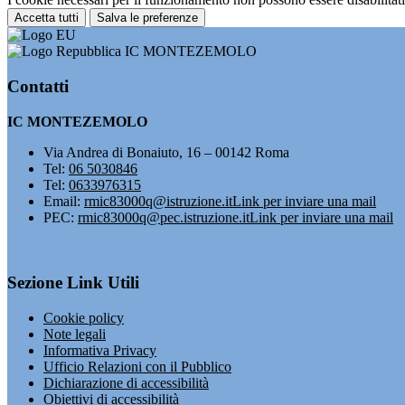
Accetta tutti
Salva le preferenze
IC MONTEZEMOLO
Contatti
IC MONTEZEMOLO
Via Andrea di Bonaiuto, 16 – 00142 Roma
Tel:
06 5030846
Tel:
0633976315
Email:
rmic83000q@istruzione.it
Link per inviare una mail
PEC:
rmic83000q@pec.istruzione.it
Link per inviare una mail
Sezione Link Utili
Cookie policy
Note legali
Informativa Privacy
Ufficio Relazioni con il Pubblico
Dichiarazione di accessibilità
Obiettivi di accessibilità