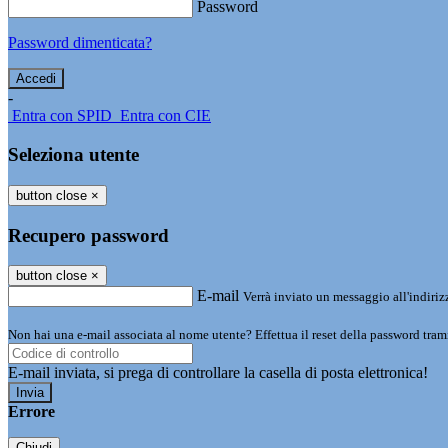
Password
Password dimenticata?
-
Entra con SPID
Entra con CIE
Seleziona utente
button close
×
Recupero password
button close
×
E-mail
Verrà inviato un messaggio all'indirizz
Non hai una e-mail associata al nome utente? Effettua il reset della password tram
E-mail inviata, si prega di controllare la casella di posta elettronica!
Errore
Chiudi