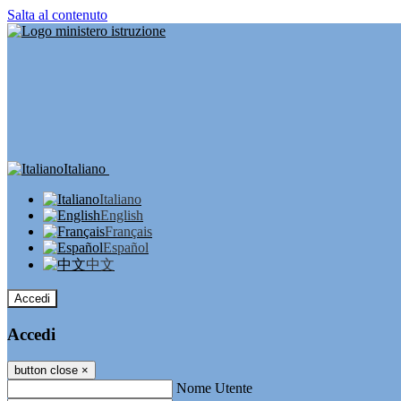
Salta al contenuto
Italiano
Italiano
English
Français
Español
中文
Accedi
Accedi
button close
×
Nome Utente