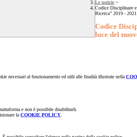
Le notizie
>
Codice Disciplinare 
Ricerca” 2019 - 2021
Codice Disci
luce del nuo
kie necessari al funzionamento ed utili alle finalità illustrate nella
COO
attaforma e non è possibile disabilitarli.
isionare la
COOKIE POLICY
.
 È possibile consultare l'elenco nella pagina della cookie policy.