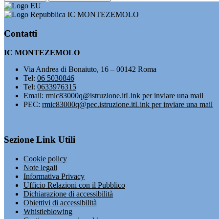
IC MONTEZEMOLO
Contatti
IC MONTEZEMOLO
Via Andrea di Bonaiuto, 16 – 00142 Roma
Tel:
06 5030846
Tel:
0633976315
Email:
rmic83000q@istruzione.it
Link per inviare una mail
PEC:
rmic83000q@pec.istruzione.it
Link per inviare una mail
Sezione Link Utili
Cookie policy
Note legali
Informativa Privacy
Ufficio Relazioni con il Pubblico
Dichiarazione di accessibilità
Obiettivi di accessibilità
Whistleblowing