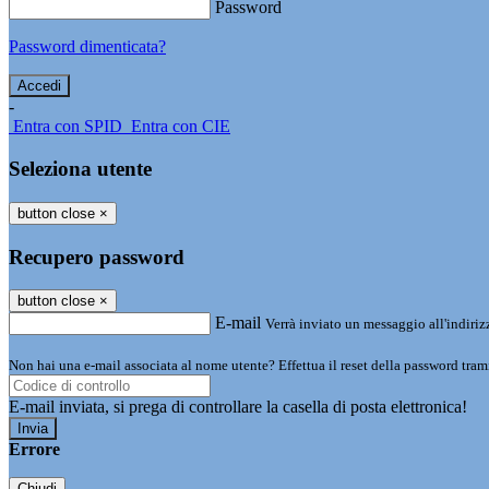
Password
Password dimenticata?
-
Entra con SPID
Entra con CIE
Seleziona utente
button close
×
Recupero password
button close
×
E-mail
Verrà inviato un messaggio all'indirizz
Non hai una e-mail associata al nome utente? Effettua il reset della password tram
E-mail inviata, si prega di controllare la casella di posta elettronica!
Errore
Chiudi