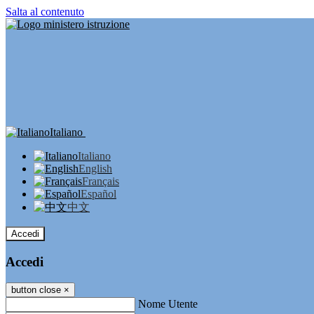
Salta al contenuto
Italiano
Italiano
English
Français
Español
中文
Accedi
Accedi
button close
×
Nome Utente