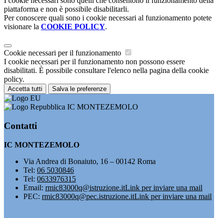
I cookie necessari sono quelli che consentono il funzionamento della
piattaforma e non è possibile disabilitarli.
Per conoscere quali sono i cookie necessari al funzionamento potete
visionare la
COOKIE POLICY
.
Cookie necessari per il funzionamento
I cookie necessari per il funzionamento non possono essere
disabilitati. È possibile consultare l'elenco nella pagina della cookie
policy.
Accetta tutti
Salva le preferenze
IC MONTEZEMOLO
Contatti
IC MONTEZEMOLO
Via Andrea di Bonaiuto, 16 – 00142 Roma
Tel:
06 5030846
Tel:
0633976315
Email:
rmic83000q@istruzione.it
Link per inviare una mail
PEC:
rmic83000q@pec.istruzione.it
Link per inviare una mail