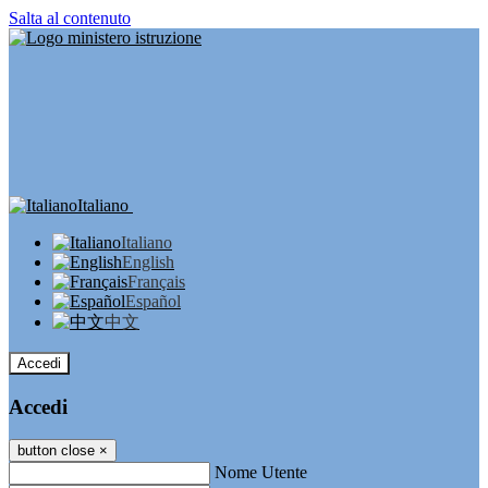
Salta al contenuto
Italiano
Italiano
English
Français
Español
中文
Accedi
Accedi
button close
×
Nome Utente