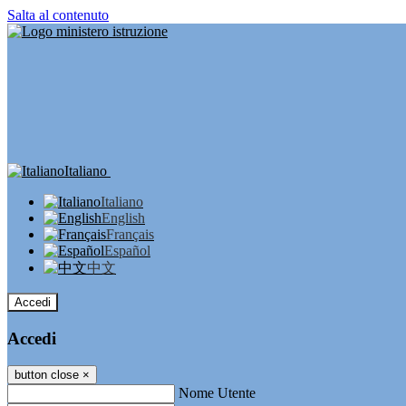
Salta al contenuto
Italiano
Italiano
English
Français
Español
中文
Accedi
Accedi
button close
×
Nome Utente