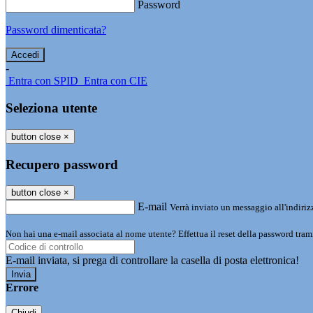
Password
Password dimenticata?
-
Entra con SPID
Entra con CIE
Seleziona utente
button close
×
Recupero password
button close
×
E-mail
Verrà inviato un messaggio all'indirizz
Non hai una e-mail associata al nome utente? Effettua il reset della password tram
E-mail inviata, si prega di controllare la casella di posta elettronica!
Errore
Chiudi