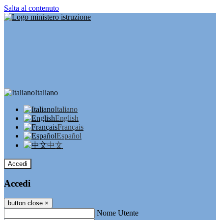
Salta al contenuto
Italiano
Italiano
English
Français
Español
中文
Accedi
Accedi
button close
×
Nome Utente