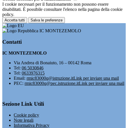
I cookie necessari per il funzionamento non possono essere
disabilitati. È possibile consultare l'elenco nella pagina della cookie
policy.
Accetta tutti
Salva le preferenze
IC MONTEZEMOLO
Contatti
IC MONTEZEMOLO
Via Andrea di Bonaiuto, 16 – 00142 Roma
Tel:
06 5030846
Tel:
0633976315
Email:
rmic83000q@istruzione.it
Link per inviare una mail
PEC:
rmic83000q@pec.istruzione.it
Link per inviare una mail
Sezione Link Utili
Cookie policy
Note legali
Informativa Privacy