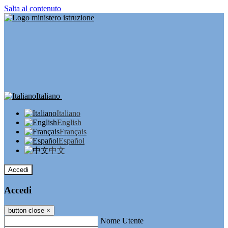
Salta al contenuto
Italiano
Italiano
English
Français
Español
中文
Accedi
Accedi
button close
×
Nome Utente