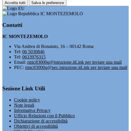
Accetta tutti
Salva le preferenze
IC MONTEZEMOLO
Contatti
IC MONTEZEMOLO
Via Andrea di Bonaiuto, 16 – 00142 Roma
Tel:
06 5030846
Tel:
0633976315
Email:
rmic83000q@istruzione.it
Link per inviare una mail
PEC:
rmic83000q@pec.istruzione.it
Link per inviare una mail
Sezione Link Utili
Cookie policy
Note legali
Informativa Privacy
Ufficio Relazioni con il Pubblico
Dichiarazione di accessibilità
Obiettivi di accessibilità