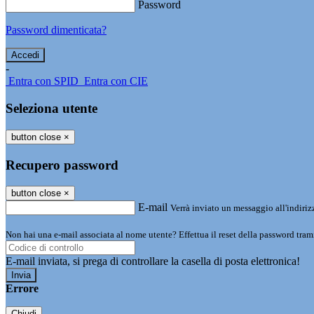
Password
Password dimenticata?
-
Entra con SPID
Entra con CIE
Seleziona utente
button close
×
Recupero password
button close
×
E-mail
Verrà inviato un messaggio all'indirizz
Non hai una e-mail associata al nome utente? Effettua il reset della password tram
E-mail inviata, si prega di controllare la casella di posta elettronica!
Errore
Chiudi