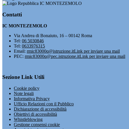
IC MONTEZEMOLO
Contatti
IC MONTEZEMOLO
Via Andrea di Bonaiuto, 16 – 00142 Roma
Tel:
06 5030846
Tel:
0633976315
Email:
rmic83000q@istruzione.it
Link per inviare una mail
PEC:
rmic83000q@pec.istruzione.it
Link per inviare una mail
Sezione Link Utili
Cookie policy
Note legali
Informativa Privacy
Ufficio Relazioni con il Pubblico
Dichiarazione di accessibilità
Obiettivi di accessibilità
Whistleblowing
Gestione consensi cookie