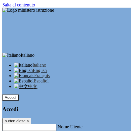
Salta al contenuto
Italiano
Italiano
English
Français
Español
中文
Accedi
Accedi
button close
×
Nome Utente