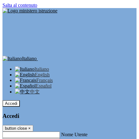
Salta al contenuto
Italiano
Italiano
English
Français
Español
中文
Accedi
Accedi
button close
×
Nome Utente