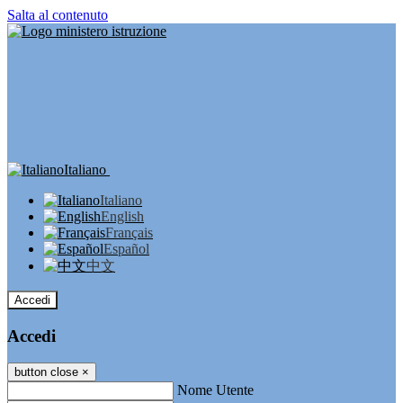
Salta al contenuto
Italiano
Italiano
English
Français
Español
中文
Accedi
Accedi
button close
×
Nome Utente