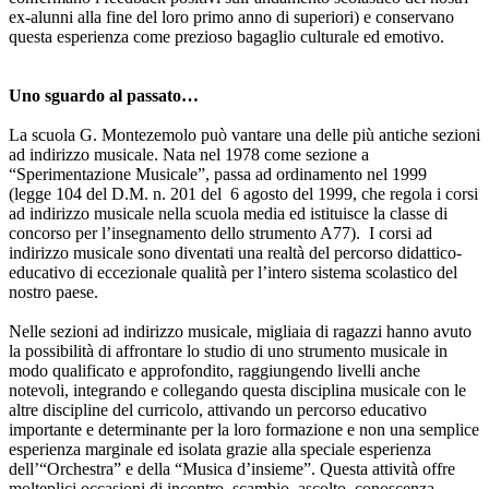
ex-alunni alla fine del loro primo anno di superiori) e conservano
questa esperienza come prezioso bagaglio culturale ed emotivo.
Uno sguardo al passato…
La scuola G. Montezemolo può vantare una delle più antiche sezioni
ad indirizzo musicale. Nata nel 1978 come sezione a
“Sperimentazione Musicale”, passa ad ordinamento nel 1999
(legge 104 del D.M. n. 201 del 6 agosto del 1999, che regola i corsi
ad indirizzo musicale nella scuola media ed istituisce la classe di
concorso per l’insegnamento dello strumento A77). I corsi ad
indirizzo musicale sono diventati una realtà del percorso didattico-
educativo di eccezionale qualità per l’intero sistema scolastico del
nostro paese.
Nelle sezioni ad indirizzo musicale, migliaia di ragazzi hanno avuto
la possibilità di affrontare lo studio di uno strumento musicale in
modo qualificato e approfondito, raggiungendo livelli anche
notevoli, integrando e collegando questa disciplina musicale con le
altre discipline del curricolo, attivando un percorso educativo
importante e determinante per la loro formazione e non una semplice
esperienza marginale ed isolata grazie alla speciale esperienza
dell’“Orchestra” e della “Musica d’insieme”. Questa attività offre
molteplici occasioni di incontro, scambio, ascolto, conoscenza,