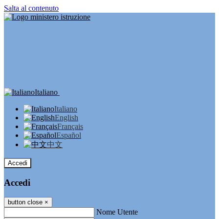
Salta al contenuto
Italiano
Italiano
English
Français
Español
中文
Accedi
Accedi
button close
×
Nome Utente