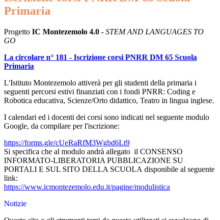
Primaria
Progetto
IC Montezemolo 4.0 -
STEM AND LANGUAGES TO
GO
La circolare n° 181 - Iscrizione corsi PNRR DM 65 Scuola
Primaria
L'Istituto Montezemolo attiverà per gli studenti della primaria i
seguenti percorsi estivi finanziati con i fondi PNRR: Coding e
Robotica educativa, Scienze/Orto didattico, Teatro in lingua inglese.
I calendari ed i docenti dei corsi sono indicati nel seguente modulo
Google, da compilare per l'iscrizione:
https://forms.gle/cUeRaRfM3Wgbd6Lt9
Si specifica che al modulo andrà allegato il
CONSENSO
INFORMATO-LIBERATORIA PUBBLICAZIONE SU
PORTALI E SUL SITO DELLA SCUOLA
disponibile al seguente
link:
https://www.icmontezemolo.edu.it/pagine/modulistica
Notizie