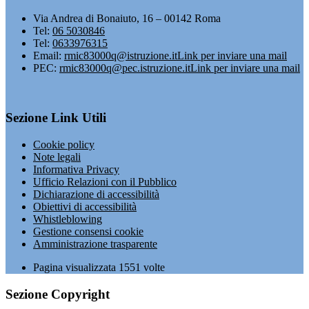
Via Andrea di Bonaiuto, 16 – 00142 Roma
Tel:
06 5030846
Tel:
0633976315
Email:
rmic83000q@istruzione.it
Link per inviare una mail
PEC:
rmic83000q@pec.istruzione.it
Link per inviare una mail
Sezione Link Utili
Cookie policy
Note legali
Informativa Privacy
Ufficio Relazioni con il Pubblico
Dichiarazione di accessibilità
Obiettivi di accessibilità
Whistleblowing
Gestione consensi cookie
Amministrazione trasparente
Pagina visualizzata
1551
volte
Sezione Copyright