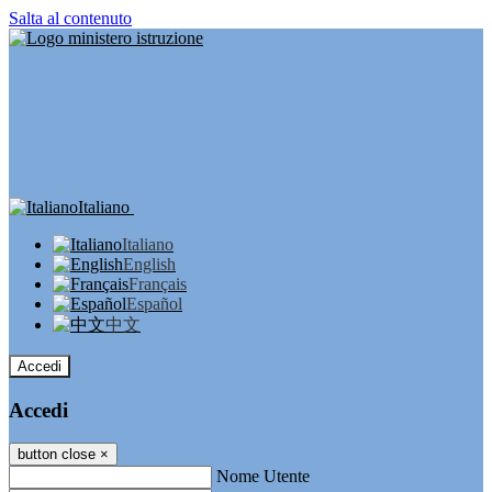
Salta al contenuto
Italiano
Italiano
English
Français
Español
中文
Accedi
Accedi
button close
×
Nome Utente