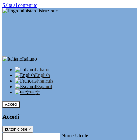
Salta al contenuto
Italiano
Italiano
English
Français
Español
中文
Accedi
Accedi
button close
×
Nome Utente