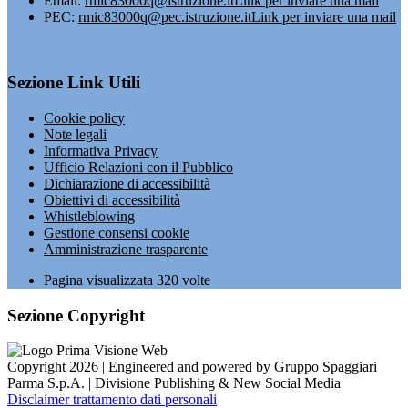
Email:
rmic83000q@istruzione.it
Link per inviare una mail
PEC:
rmic83000q@pec.istruzione.it
Link per inviare una mail
Sezione Link Utili
Cookie policy
Note legali
Informativa Privacy
Ufficio Relazioni con il Pubblico
Dichiarazione di accessibilità
Obiettivi di accessibilità
Whistleblowing
Gestione consensi cookie
Amministrazione trasparente
Pagina visualizzata
320
volte
Sezione Copyright
Copyright 2026 | Engineered and powered by Gruppo Spaggiari
Parma S.p.A. | Divisione Publishing & New Social Media
Disclaimer trattamento dati personali