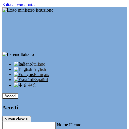
Salta al contenuto
Italiano
Italiano
English
Français
Español
中文
Accedi
Accedi
button close
×
Nome Utente