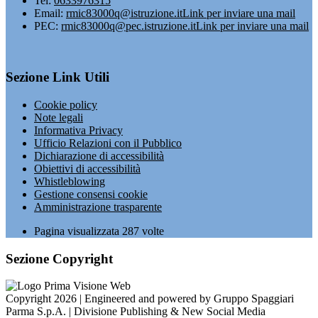
Tel:
0633976315
Email:
rmic83000q@istruzione.it
Link per inviare una mail
PEC:
rmic83000q@pec.istruzione.it
Link per inviare una mail
Sezione Link Utili
Cookie policy
Note legali
Informativa Privacy
Ufficio Relazioni con il Pubblico
Dichiarazione di accessibilità
Obiettivi di accessibilità
Whistleblowing
Gestione consensi cookie
Amministrazione trasparente
Pagina visualizzata
287
volte
Sezione Copyright
Copyright 2026 | Engineered and powered by Gruppo Spaggiari
Parma S.p.A. | Divisione Publishing & New Social Media