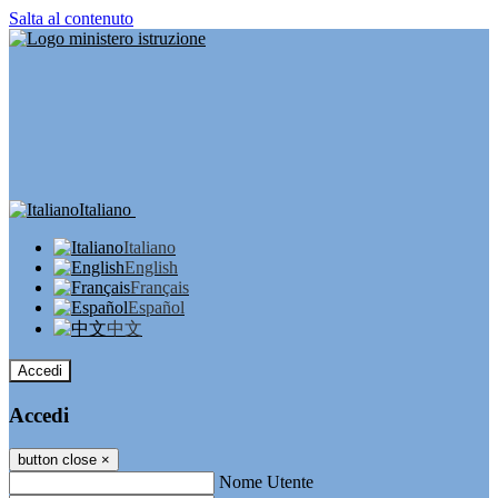
Salta al contenuto
Italiano
Italiano
English
Français
Español
中文
Accedi
Accedi
button close
×
Nome Utente