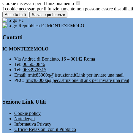
Cookie necessari per il funzionamento
I cookie necessari per il funzionamento non possono essere disabilitati.
Accetta tutti
Salva le preferenze
IC MONTEZEMOLO
Contatti
IC MONTEZEMOLO
Via Andrea di Bonaiuto, 16 – 00142 Roma
Tel:
06 5030846
Tel:
0633976315
Email:
rmic83000q@istruzione.it
Link per inviare una mail
PEC:
rmic83000q@pec.istruzione.it
Link per inviare una mail
Sezione Link Utili
Cookie policy
Note legali
Informativa Privacy
Ufficio Relazioni con il Pubblico