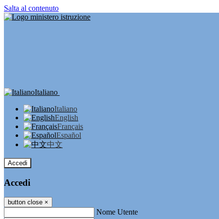
Salta al contenuto
Italiano
Italiano
English
Français
Español
中文
Accedi
Accedi
button close
×
Nome Utente