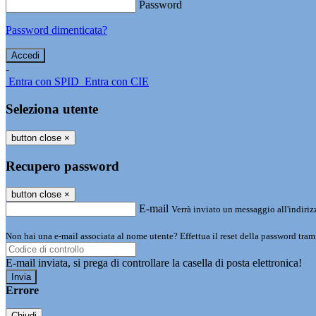
Password
Password dimenticata?
-
Entra con SPID
Entra con CIE
Seleziona utente
button close
×
Recupero password
button close
×
E-mail
Verrà inviato un messaggio all'indirizz
Non hai una e-mail associata al nome utente? Effettua il reset della password tram
E-mail inviata, si prega di controllare la casella di posta elettronica!
Errore
Chiudi