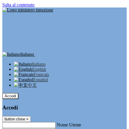
Salta al contenuto
Italiano
Italiano
English
Français
Español
中文
Accedi
Accedi
button close
×
Nome Utente