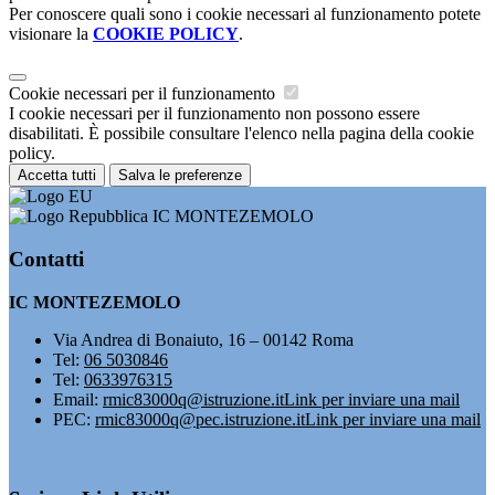
Per conoscere quali sono i cookie necessari al funzionamento potete
visionare la
COOKIE POLICY
.
Cookie necessari per il funzionamento
I cookie necessari per il funzionamento non possono essere
disabilitati. È possibile consultare l'elenco nella pagina della cookie
policy.
Accetta tutti
Salva le preferenze
IC MONTEZEMOLO
Contatti
IC MONTEZEMOLO
Via Andrea di Bonaiuto, 16 – 00142 Roma
Tel:
06 5030846
Tel:
0633976315
Email:
rmic83000q@istruzione.it
Link per inviare una mail
PEC:
rmic83000q@pec.istruzione.it
Link per inviare una mail