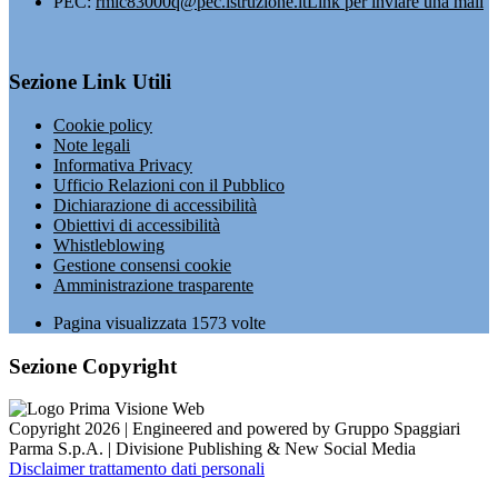
PEC:
rmic83000q@pec.istruzione.it
Link per inviare una mail
Sezione Link Utili
Cookie policy
Note legali
Informativa Privacy
Ufficio Relazioni con il Pubblico
Dichiarazione di accessibilità
Obiettivi di accessibilità
Whistleblowing
Gestione consensi cookie
Amministrazione trasparente
Pagina visualizzata
1573
volte
Sezione Copyright
Copyright 2026 | Engineered and powered by Gruppo Spaggiari
Parma S.p.A. | Divisione Publishing & New Social Media
Disclaimer trattamento dati personali