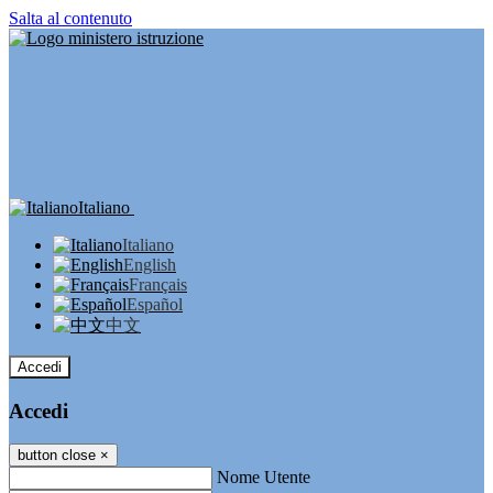
Salta al contenuto
Italiano
Italiano
English
Français
Español
中文
Accedi
Accedi
button close
×
Nome Utente