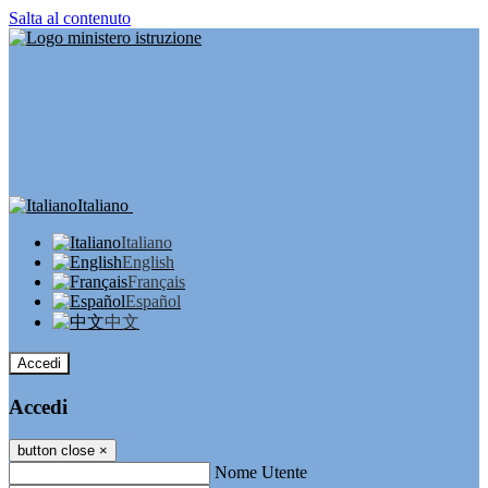
Salta al contenuto
Italiano
Italiano
English
Français
Español
中文
Accedi
Accedi
button close
×
Nome Utente