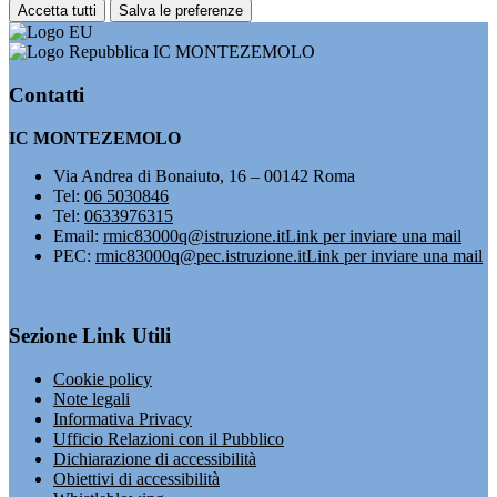
Accetta tutti
Salva le preferenze
IC MONTEZEMOLO
Contatti
IC MONTEZEMOLO
Via Andrea di Bonaiuto, 16 – 00142 Roma
Tel:
06 5030846
Tel:
0633976315
Email:
rmic83000q@istruzione.it
Link per inviare una mail
PEC:
rmic83000q@pec.istruzione.it
Link per inviare una mail
Sezione Link Utili
Cookie policy
Note legali
Informativa Privacy
Ufficio Relazioni con il Pubblico
Dichiarazione di accessibilità
Obiettivi di accessibilità