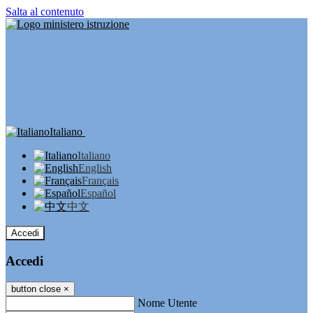
Salta al contenuto
Italiano
Italiano
English
Français
Español
中文
Accedi
Accedi
button close
×
Nome Utente