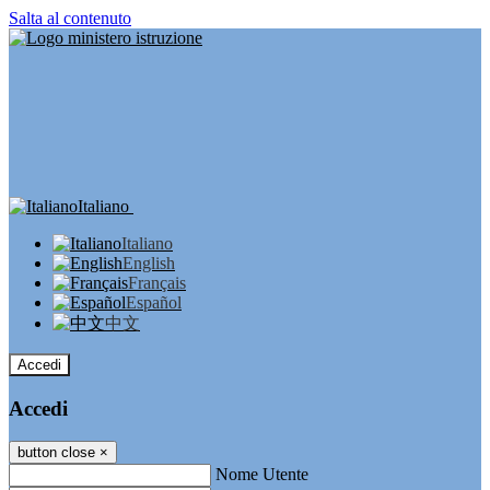
Salta al contenuto
Italiano
Italiano
English
Français
Español
中文
Accedi
Accedi
button close
×
Nome Utente