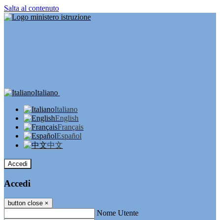
Salta al contenuto
Italiano
Italiano
English
Français
Español
中文
Accedi
Accedi
button close
×
Nome Utente